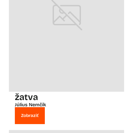
žatva
Július Nemčík
Zobraziť