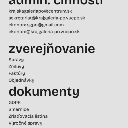
krajskagaleriapo@centrum.sk
sekretariat@krajgaleria-po.vucpo.sk
ekonom.sgpo@gmail.com
ekonom@krajgaleria-po.vucpo.sk
zverejňovanie
Správy
Zmluvy
Faktúry
Objednávky
dokumenty
GDPR
Smernice
Zriaďovacia listina
Výročné správy