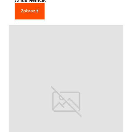
Július Nemčík
Zobraziť