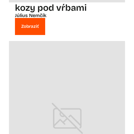
kozy pod vŕbami
Július Nemčík
Zobraziť