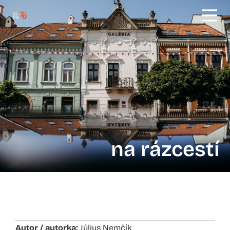
na rázcestí
Autor / autorka:
Július Nemčík