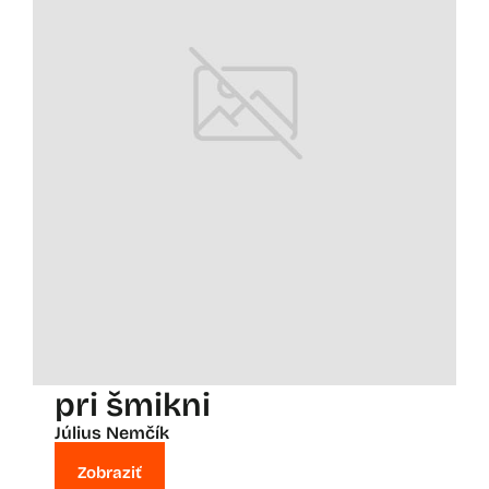
pri šmikni
Július Nemčík
Zobraziť