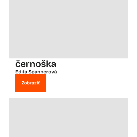
černoška
Edita Spannerová
Zobraziť