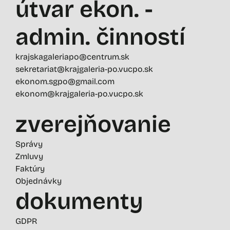
útvar ekon. -
admin. činností
krajskagaleriapo@centrum.sk
sekretariat@krajgaleria-po.vucpo.sk
ekonom.sgpo@gmail.com
ekonom@krajgaleria-po.vucpo.sk
zverejňovanie
Správy
Zmluvy
Faktúry
Objednávky
dokumenty
GDPR