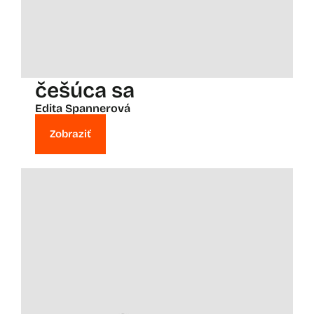
češúca sa
Edita Spannerová
Zobraziť