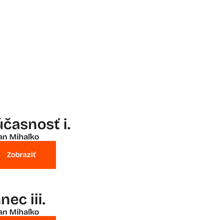
účasnosť i.
an Mihaľko
Zobraziť
nec iii.
an Mihaľko