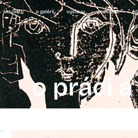
aktuality
o galérii
výstavy
podujatie
ed
o práci a 