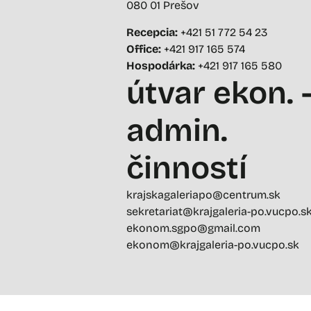
080 01 Prešov
Recepcia:
+421 51 772 54 23
Office:
+421 917 165 574
Hospodárka:
+421 917 165 580
útvar ekon. 
admin.
činností
krajskagaleriapo@centrum.sk
sekretariat@krajgaleria-po.vucpo.s
ekonom.sgpo@gmail.com
ekonom@krajgaleria-po.vucpo.sk