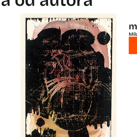
la od autora
m
Mil