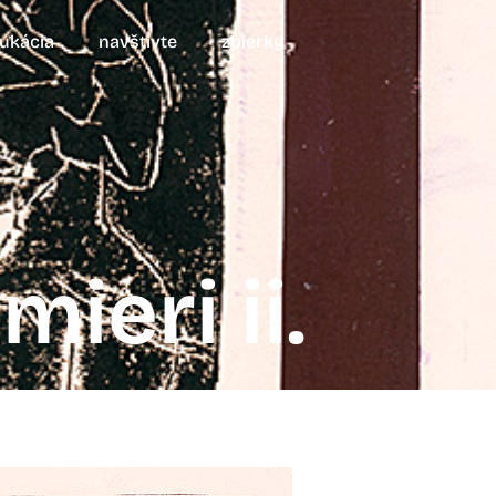
ukácia
navštívte
zbierky
mieri ii.