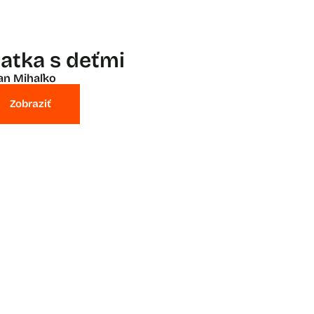
atka s deťmi
an Mihaľko
Zobraziť