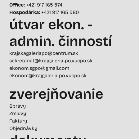
Office:
+421 917 165 574
Hospodárka:
+421 917 165 580
útvar ekon. -
admin. činností
krajskagaleriapo@centrum.sk
sekretariat@krajgaleria-po.vucpo.sk
ekonom.sgpo@gmail.com
ekonom@krajgaleria-po.vucpo.sk
zverejňovanie
Správy
Zmluvy
Faktúry
Objednávky