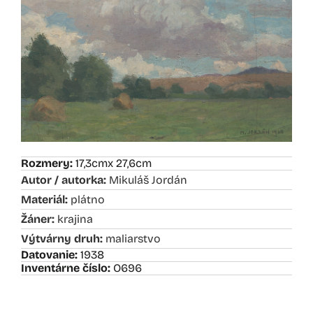
Rozmery:
17,3cm
x 27,6cm
Autor / autorka:
Mikuláš Jordán
Materiál:
plátno
Žáner:
krajina
Výtvárny druh:
maliarstvo
Datovanie:
1938
Inventárne číslo:
O696