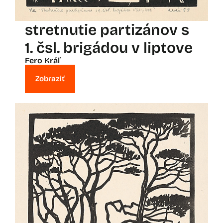
stretnutie partizánov s
1. čsl. brigádou v liptove
Fero Kráľ
Zobraziť