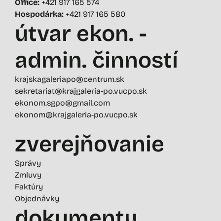
Office:
+421 917 165 574
Hospodárka:
+421 917 165 580
útvar ekon. -
admin. činností
krajskagaleriapo@centrum.sk
sekretariat@krajgaleria-po.vucpo.sk
ekonom.sgpo@gmail.com
ekonom@krajgaleria-po.vucpo.sk
zverejňovanie
Správy
Zmluvy
Faktúry
Objednávky
dokumenty