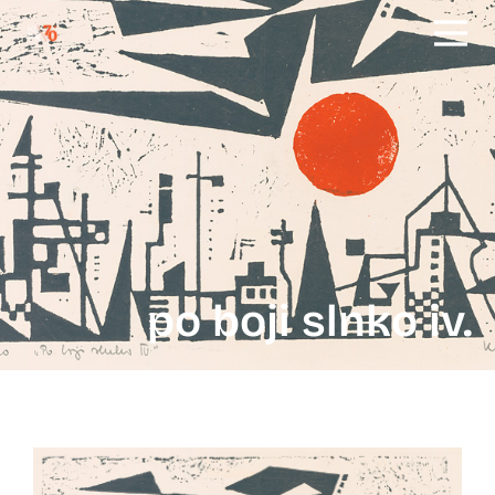
po boji slnko iv.