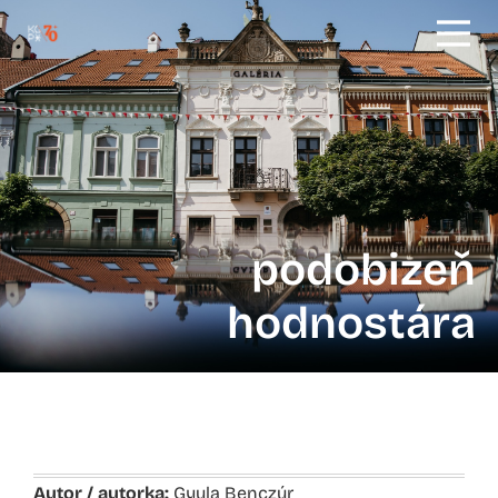
podobizeň
hodnostára
Autor / autorka:
Gyula Benczúr