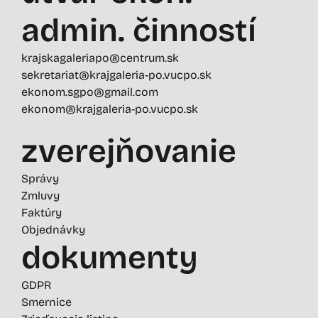
admin. činností
krajskagaleriapo@centrum.sk
sekretariat@krajgaleria-po.vucpo.sk
ekonom.sgpo@gmail.com
ekonom@krajgaleria-po.vucpo.sk
zverejňovanie
Správy
Zmluvy
Faktúry
Objednávky
dokumenty
GDPR
Smernice