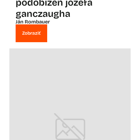
podobizeň jozefa
ganczaugha
Ján Rombauer
Zobraziť