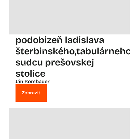
podobizeň ladislava
šterbinského,tabulárneho
sudcu prešovskej
stolice
Ján Rombauer
Zobraziť