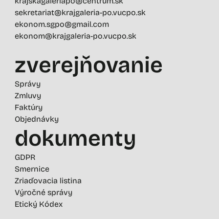
krajskagaleriapo@centrum.sk
sekretariat@krajgaleria-po.vucpo.sk
ekonom.sgpo@gmail.com
ekonom@krajgaleria-po.vucpo.sk
zverejňovanie
Správy
Zmluvy
Faktúry
Objednávky
dokumenty
GDPR
Smernice
Zriaďovacia listina
Výročné správy
Etický Kódex