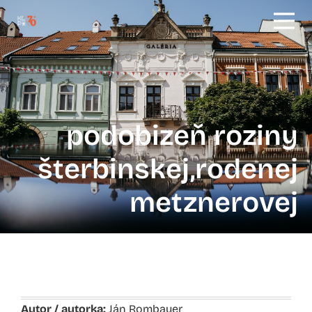
podobizeň roziny
šterbinskej,rodenej
metznerovej
Autor / autorka:
Ján Rombauer