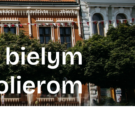
ukácia
navštívte
zbierky
 bielym
olierom