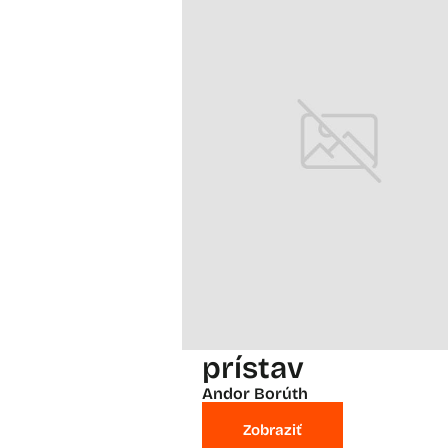
prístav
Andor Borúth
Zobraziť