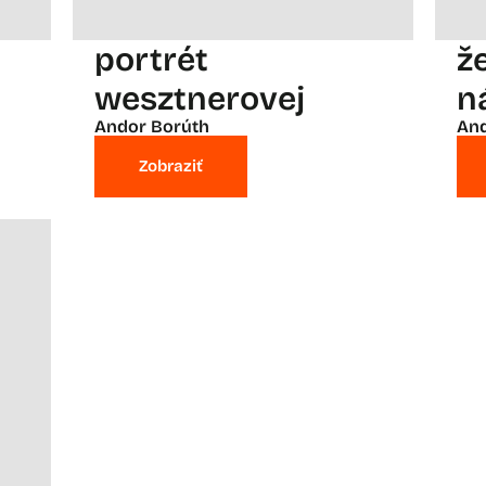
portrét
ž
wesztnerovej
n
Andor Borúth
And
Zobraziť