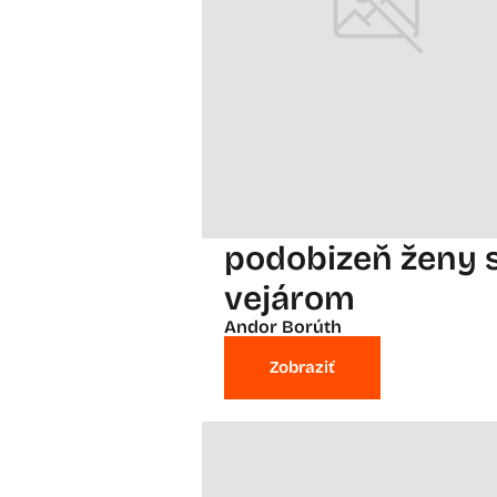
podobizeň ženy 
vejárom
Andor Borúth
Zobraziť