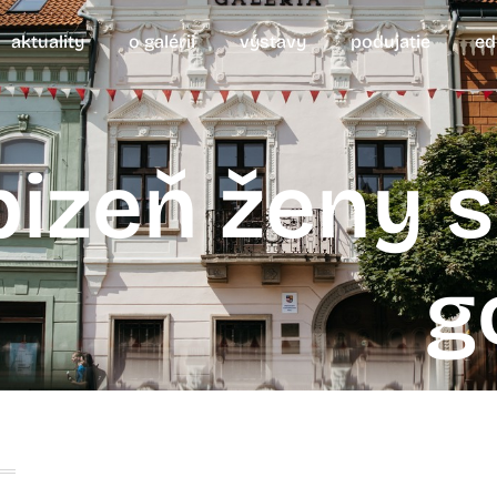
aktuality
o galérii
výstavy
podujatie
ed
izeň ženy s
g