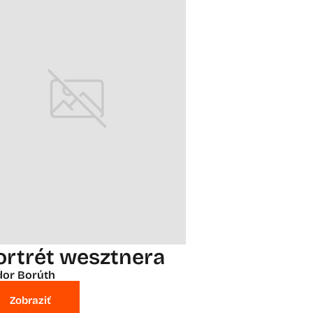
ortrét wesztnera
or Borúth
Zobraziť