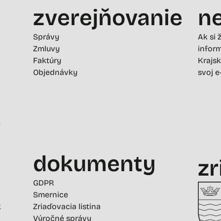
zverejňovanie
ne
Správy
Ak si 
Zmluvy
inform
Faktúry
Krajsk
Objednávky
svoj e
-
dokumenty
zr
GDPR
Smernice
k
Zriaďovacia listina
Výročné správy