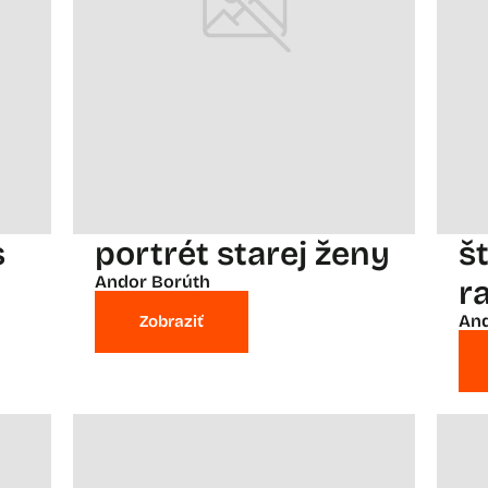
s
portrét starej ženy
š
Andor Borúth
r
And
Zobraziť