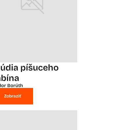
túdia píšuceho
abína
or Borúth
Zobraziť