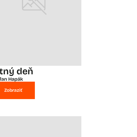
etný deň
fan Hapák
Zobraziť