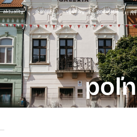
aktuality
o galérii
výstavy
podujatie
ed
poľn