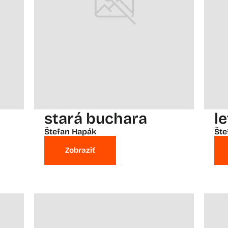
stará buchara
l
Štefan Hapák
Šte
Zobraziť