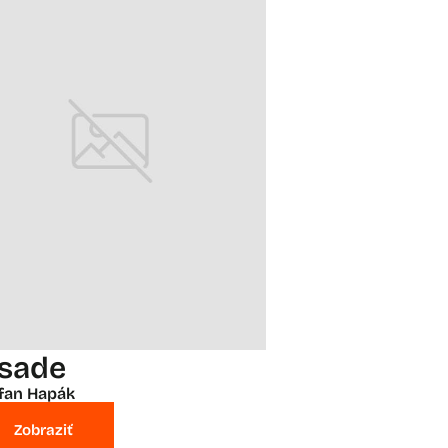
 sade
fan Hapák
Zobraziť