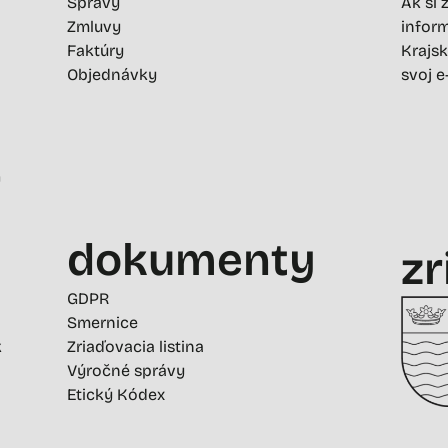
Správy
Ak si 
Zmluvy
inform
Faktúry
Krajsk
Objednávky
svoj e
-
dokumenty
zr
GDPR
Smernice
k
Zriaďovacia listina
Výročné správy
Etický Kódex