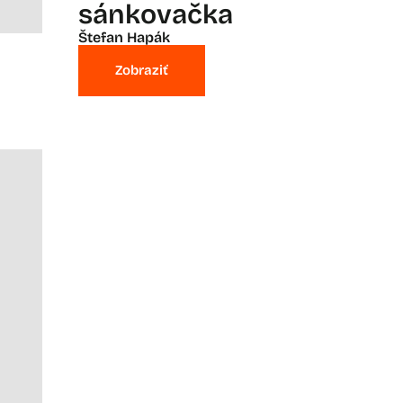
sánkovačka
Štefan Hapák
Zobraziť