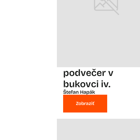
podvečer v
bukovci iv.
Štefan Hapák
Zobraziť