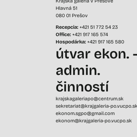
Krajská galéria v Prešove
Hlavná 51
080 01 Prešov
Recepcia:
+421 51 772 54 23
Office:
+421 917 165 574
Hospodárka:
+421 917 165 580
útvar ekon. 
admin.
činností
krajskagaleriapo@centrum.sk
sekretariat@krajgaleria-po.vucpo.s
ekonom.sgpo@gmail.com
ekonom@krajgaleria-po.vucpo.sk