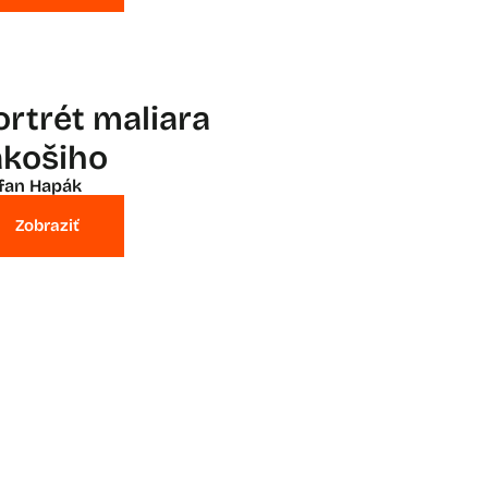
ortrét maliara
ákošiho
fan Hapák
Zobraziť