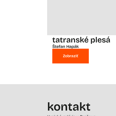
tatranské plesá
Štefan Hapák
Zobraziť
kontakt