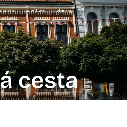
ukácia
navštívte
zbierky
á cesta