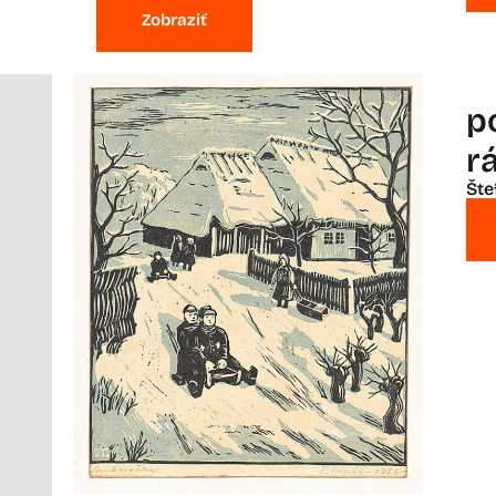
Zobraziť
p
r
Šte