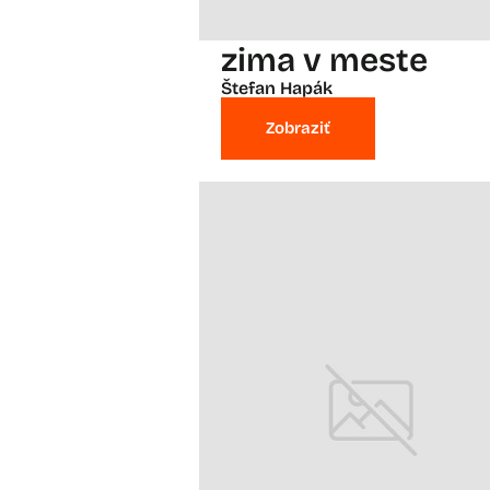
zima v meste
Štefan Hapák
Zobraziť