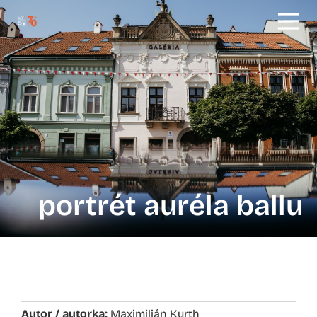
portrét auréla ballu
Autor / autorka:
Maximilián Kurth