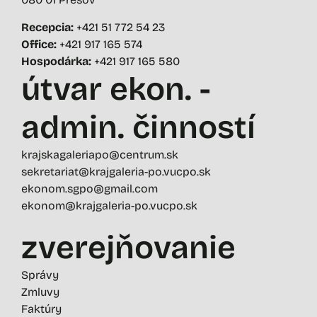
Recepcia:
+421 51 772 54 23
Office:
+421 917 165 574
Hospodárka:
+421 917 165 580
útvar ekon. -
admin. činností
krajskagaleriapo@centrum.sk
sekretariat@krajgaleria-po.vucpo.sk
ekonom.sgpo@gmail.com
ekonom@krajgaleria-po.vucpo.sk
zverejňovanie
Správy
Zmluvy
Faktúry