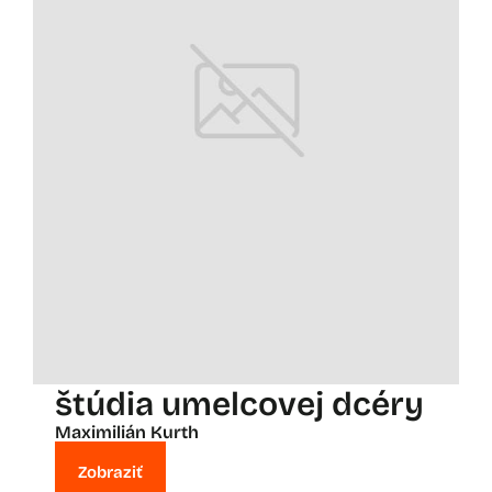
štúdia umelcovej dcéry
Maximilián Kurth
Zobraziť