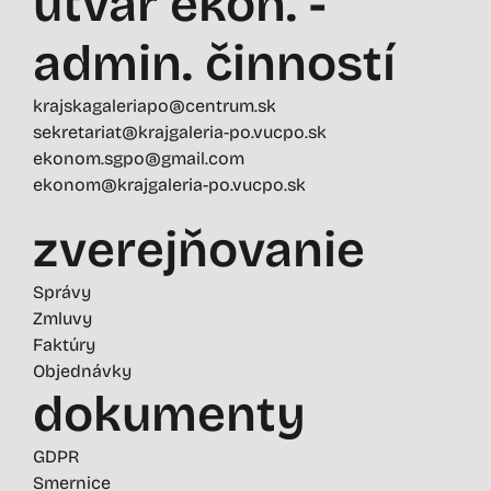
útvar ekon. -
admin. činností
krajskagaleriapo@centrum.sk
sekretariat@krajgaleria-po.vucpo.sk
ekonom.sgpo@gmail.com
ekonom@krajgaleria-po.vucpo.sk
zverejňovanie
Správy
Zmluvy
Faktúry
Objednávky
dokumenty
GDPR
Smernice