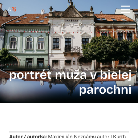
portrét muža v bielej
parochni
Autor / autorka:
Maximilián Neznámy autor | Kurth