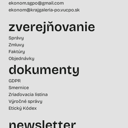
ekonom.sgpo@gmail.com
ekonom@krajgaleria-po.vucpo.sk
zverejňovanie
Správy
Zmluvy
Faktúry
Objednávky
dokumenty
GDPR
Smernice
Zriaďovacia listina
Výročné správy
Etický Kódex
newsletter