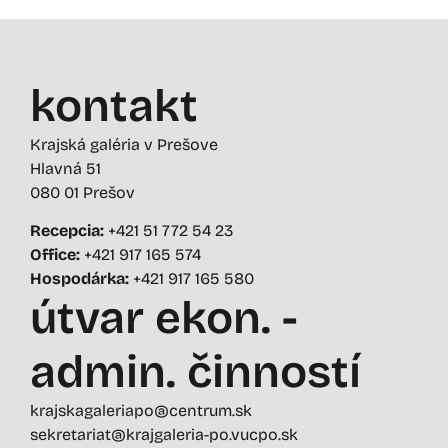
kontakt
Krajská galéria v Prešove
Hlavná 51
080 01 Prešov
Recepcia:
+421 51 772 54 23
Office:
+421 917 165 574
Hospodárka:
+421 917 165 580
útvar ekon. -
admin. činností
krajskagaleriapo@centrum.sk
sekretariat@krajgaleria-po.vucpo.sk