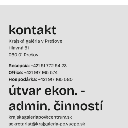
kontakt
Krajská galéria v Prešove
Hlavná 51
080 01 Prešov
Recepcia:
+421 51 772 54 23
Office:
+421 917 165 574
Hospodárka:
+421 917 165 580
útvar ekon. -
admin. činností
krajskagaleriapo@centrum.sk
sekretariat@krajgaleria-po.vucpo.sk