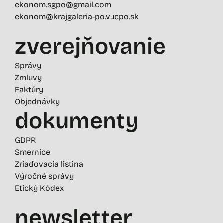
ekonom.sgpo@gmail.com
ekonom@krajgaleria-po.vucpo.sk
zverejňovanie
Správy
Zmluvy
Faktúry
Objednávky
dokumenty
GDPR
Smernice
Zriaďovacia listina
Výročné správy
Etický Kódex
newsletter