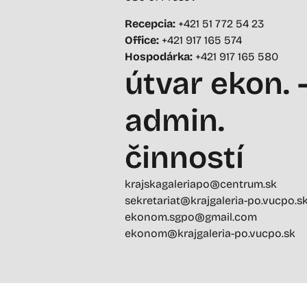
Recepcia:
+421 51 772 54 23
Office:
+421 917 165 574
Hospodárka:
+421 917 165 580
útvar ekon. 
admin.
činností
krajskagaleriapo@centrum.sk
sekretariat@krajgaleria-po.vucpo.s
ekonom.sgpo@gmail.com
ekonom@krajgaleria-po.vucpo.sk