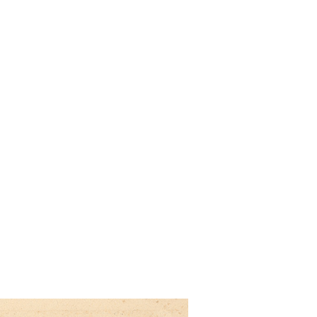
ukácia
navštívte
zbierky
 v zime