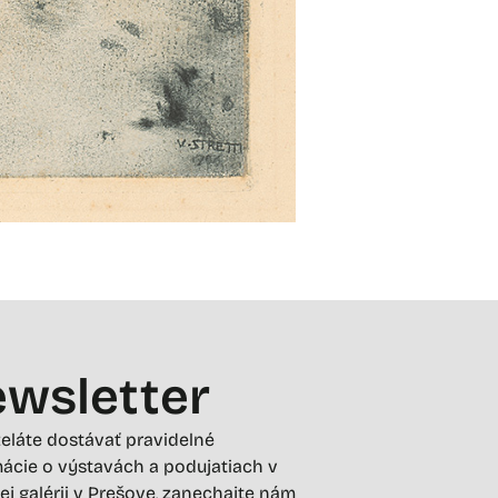
wsletter
želáte dostávať pravidelné
ácie o výstavách a podujatiach v
ej galérii v Prešove, zanechajte nám