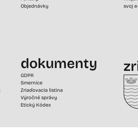
Objednávky
svoj e
-
dokumenty
zr
GDPR
Smernice
k
Zriaďovacia listina
Výročné správy
Etický Kódex