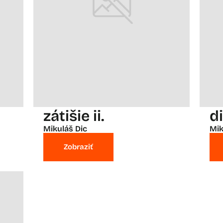
zátišie ii.
d
Mikuláš Dic
Mik
Zobraziť