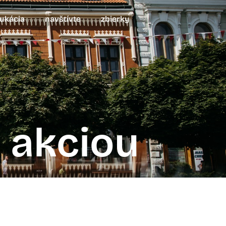
ukácia
navštívte
zbierky
 akciou