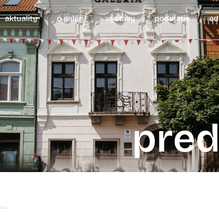
aktuality
o galérii
výstavy
podujatie
ed
pred