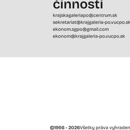
činností
krajskagaleriapo@centrum.sk
sekretariat@krajgaleria-po.vucpo.s
ekonom.sgpo@gmail.com
ekonom@krajgaleria-po.vucpo.sk
©
1956 - 2026
Všetky práva vyhrade