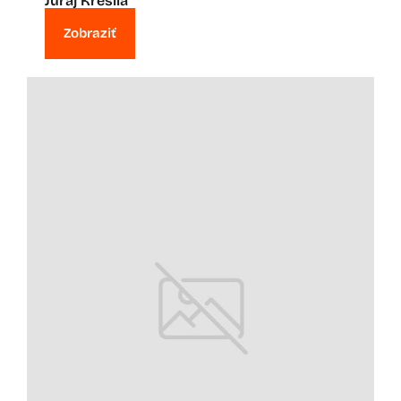
Juraj Kresila
Zobraziť