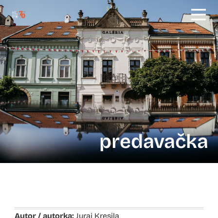
predavačka
Autor / autorka:
Juraj Kresila