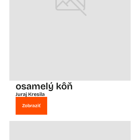
osamelý kôň
Juraj Kresila
Zobraziť