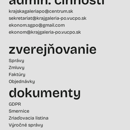
krajskagaleriapo@centrum.sk
sekretariat@krajgaleria-po.vucpo.sk
ekonom.sgpo@gmail.com
ekonom@krajgaleria-po.vucpo.sk
zverejňovanie
Správy
Zmluvy
Faktúry
Objednávky
dokumenty
GDPR
Smernice
Zriaďovacia listina
Výročné správy