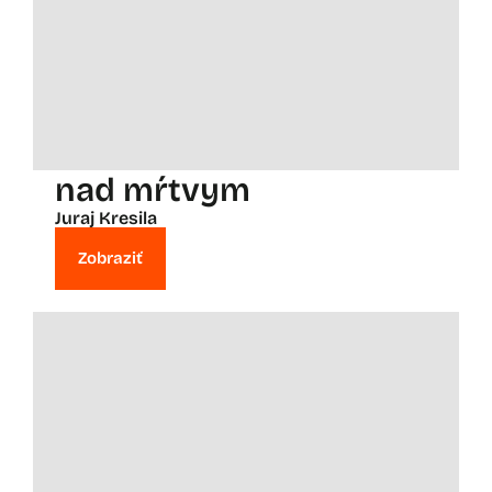
nad mŕtvym
Juraj Kresila
Zobraziť