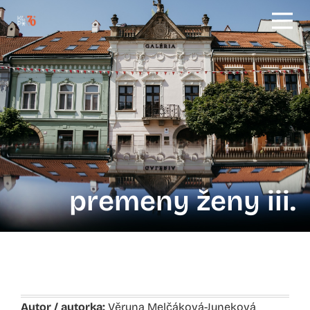
premeny ženy iii.
Autor / autorka:
Věruna Melčáková-Juneková