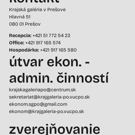
Krajská galéria v Prešove
Hlavná 51
080 01 Prešov
Recepcia:
+421 51 772 54 23
Office:
+421 917 165 574
Hospodárka:
+421 917 165 580
útvar ekon. -
admin. činností
krajskagaleriapo@centrum.sk
sekretariat@krajgaleria-po.vucpo.sk
ekonom.sgpo@gmail.com
ekonom@krajgaleria-po.vucpo.sk
zverejňovanie