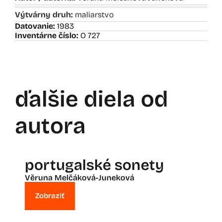
Výtvárny druh:
maliarstvo
Datovanie:
1983
Inventárne číslo:
O 727
ďalšie diela od
autora
portugalské sonety
Věruna Melčáková-Juneková
Zobraziť