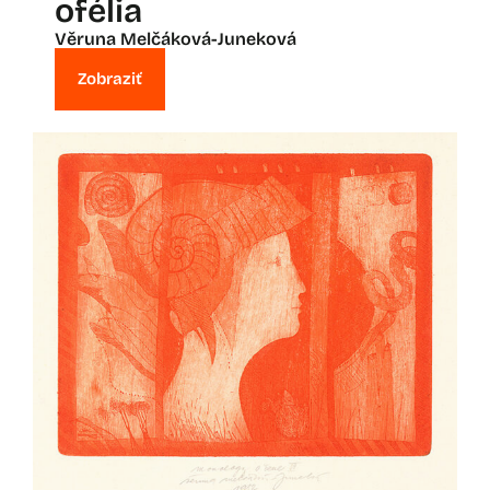
ofélia
Věruna Melčáková-Juneková
Zobraziť