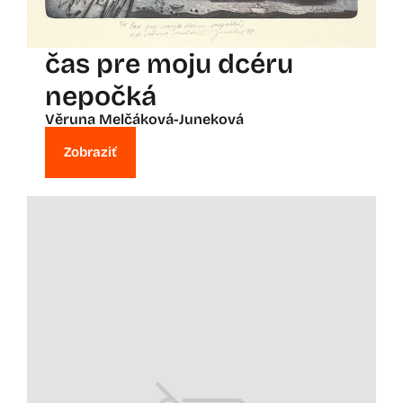
čas pre moju dcéru
nepočká
Věruna Melčáková-Juneková
Zobraziť