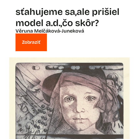
sťahujeme sa,ale prišiel
model a.d.,čo skôr?
Věruna Melčáková-Juneková
Zobraziť