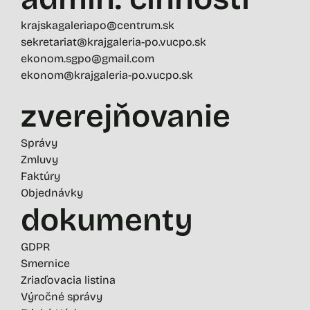
krajskagaleriapo@centrum.sk
sekretariat@krajgaleria-po.vucpo.sk
ekonom.sgpo@gmail.com
ekonom@krajgaleria-po.vucpo.sk
zverejňovanie
Správy
Zmluvy
Faktúry
Objednávky
dokumenty
GDPR
Smernice
Zriaďovacia listina
Výročné správy