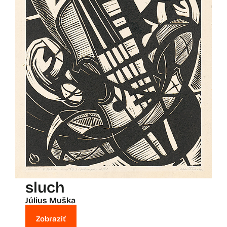
sluch
Július Muška
Zobraziť