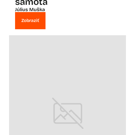
samota
Július Muška
Zobraziť