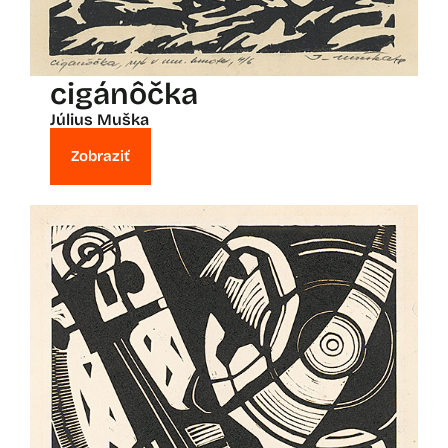
cigánôčka
Július Muška
Zobraziť