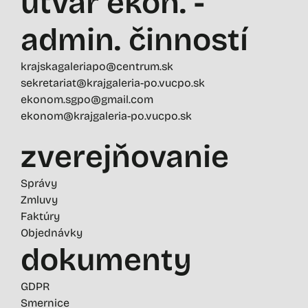
útvar ekon. -
admin. činností
krajskagaleriapo@centrum.sk
sekretariat@krajgaleria-po.vucpo.sk
ekonom.sgpo@gmail.com
ekonom@krajgaleria-po.vucpo.sk
zverejňovanie
Správy
Zmluvy
Faktúry
Objednávky
dokumenty
GDPR
Smernice