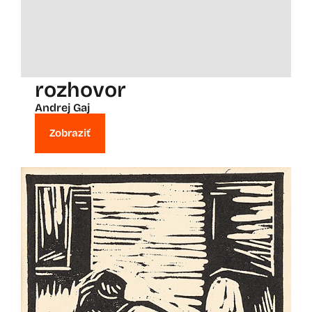
rozhovor
Andrej Gaj
Zobraziť