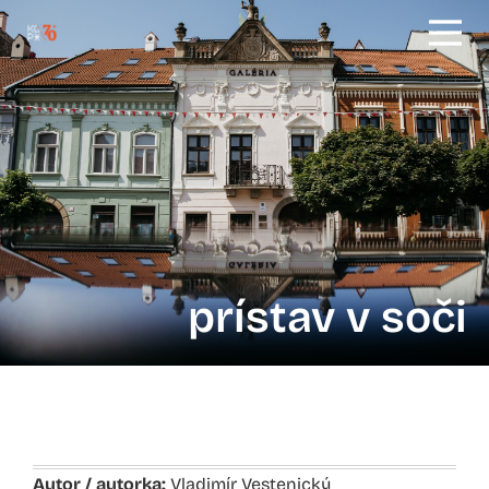
prístav v soči
Autor / autorka:
Vladimír Vestenický