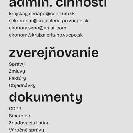
admin. činností
krajskagaleriapo@centrum.sk
sekretariat@krajgaleria-po.vucpo.sk
ekonom.sgpo@gmail.com
ekonom@krajgaleria-po.vucpo.sk
zverejňovanie
Správy
Zmluvy
Faktúry
Objednávky
dokumenty
GDPR
Smernice
Zriaďovacia listina
Výročné správy