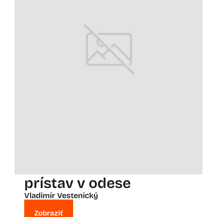
prístav v odese
Vladimír Vestenický
Zobraziť