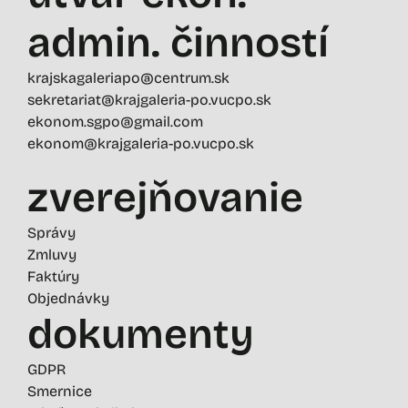
admin. činností
krajskagaleriapo@centrum.sk
sekretariat@krajgaleria-po.vucpo.sk
ekonom.sgpo@gmail.com
ekonom@krajgaleria-po.vucpo.sk
zverejňovanie
Správy
Zmluvy
Faktúry
Objednávky
dokumenty
GDPR
Smernice