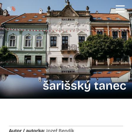
šarišský tanec
Autor / autorka:
Jozef Bendík