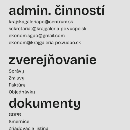
admin. činností
krajskagaleriapo@centrum.sk
sekretariat@krajgaleria-po.vucpo.sk
ekonom.sgpo@gmail.com
ekonom@krajgaleria-po.vucpo.sk
zverejňovanie
Správy
Zmluvy
Faktúry
Objednávky
dokumenty
GDPR
Smernice
Zriaďovacia listina