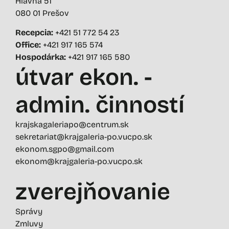
Hlavná 51
080 01 Prešov
Recepcia:
+421 51 772 54 23
Office:
+421 917 165 574
Hospodárka:
+421 917 165 580
útvar ekon. -
admin. činností
krajskagaleriapo@centrum.sk
sekretariat@krajgaleria-po.vucpo.sk
ekonom.sgpo@gmail.com
ekonom@krajgaleria-po.vucpo.sk
zverejňovanie
Správy
Zmluvy