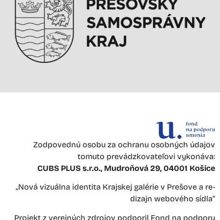
Zodpovednú osobu za ochranu osobných údajov
tomuto prevádzkovateľovi vykonáva:
CUBS PLUS s.r.o., Mudroňová 29, 04001 Košice
„Nová vizuálna identita Krajskej galérie v Prešove a re-
dizajn webového sídla“
Projekt z verejných zdrojov podporil Fond na podporu