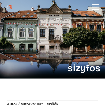
sizyfos
Autor / autorka:
Juraj Rusňák