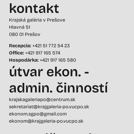
kontakt
Krajská galéria v Prešove
Hlavná 51
080 01 Prešov
Recepcia:
+421 51 772 54 23
Office:
+421 917 165 574
Hospodárka:
+421 917 165 580
útvar ekon. -
admin. činností
krajskagaleriapo@centrum.sk
sekretariat@krajgaleria-po.vucpo.sk
ekonom.sgpo@gmail.com
ekonom@krajgaleria-po.vucpo.sk