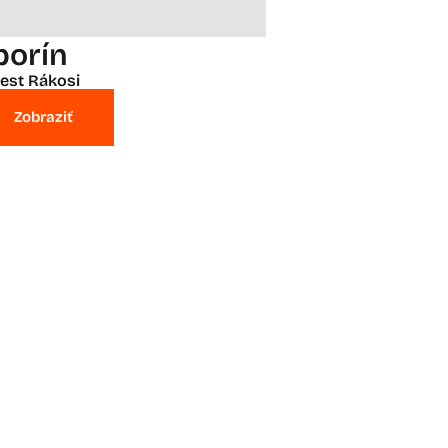
borín
est Rákosi
Zobraziť