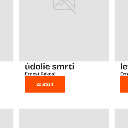
údolie smrti
l
Ernest Rákosi
Ern
Zobraziť