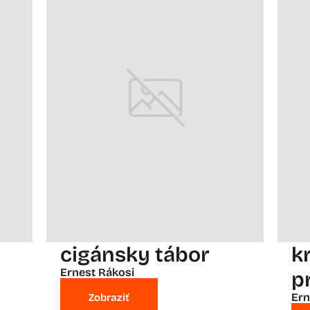
cigánsky tábor
kr
Ernest Rákosi
p
Ern
Zobraziť