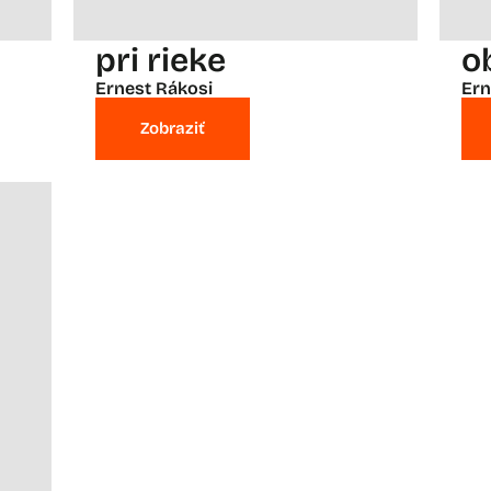
pri rieke
o
Ernest Rákosi
Ern
Zobraziť