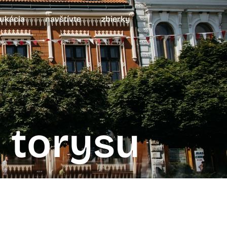
ukácia
navštívte
zbierky
 torysu