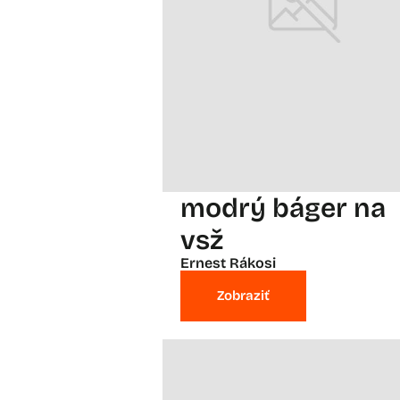
modrý báger na
vsž
Ernest Rákosi
Zobraziť