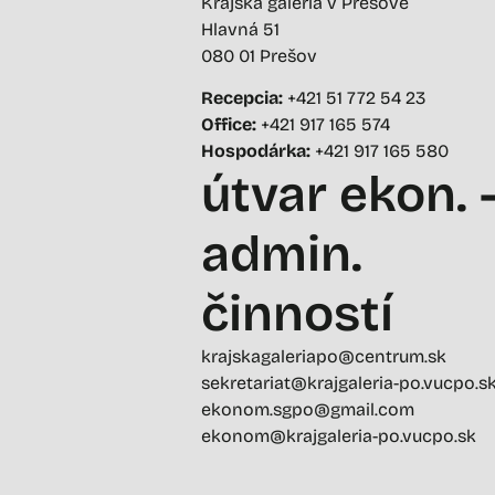
Krajská galéria v Prešove
Hlavná 51
080 01 Prešov
Recepcia:
+421 51 772 54 23
Office:
+421 917 165 574
Hospodárka:
+421 917 165 580
útvar ekon. 
admin.
činností
krajskagaleriapo@centrum.sk
sekretariat@krajgaleria-po.vucpo.s
ekonom.sgpo@gmail.com
ekonom@krajgaleria-po.vucpo.sk