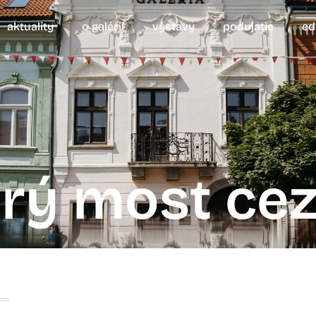
aktuality
o galérii
výstavy
podujatie
ed
arý most cez