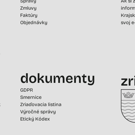
Správy
Ak si 
Zmluvy
inform
Faktúry
Krajsk
Objednávky
svoj e
-
dokumenty
zr
GDPR
Smernice
k
Zriaďovacia listina
Výročné správy
Etický Kódex