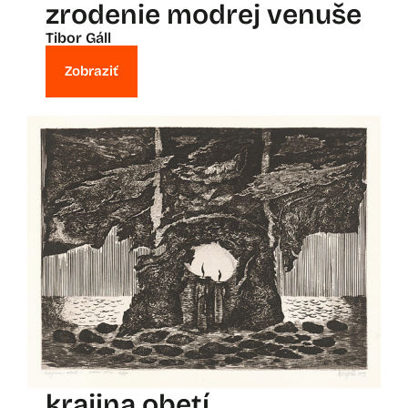
zrodenie modrej venuše
Tibor Gáll
Zobraziť
krajina obetí