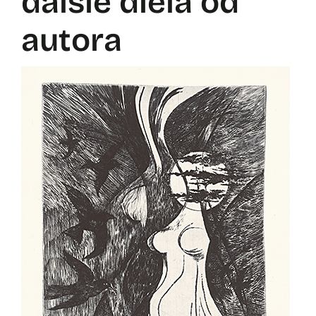
ďalšie diela od
autora