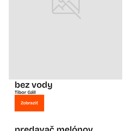
bez vody
Tibor Gáll
Zobraziť
predavač melónov