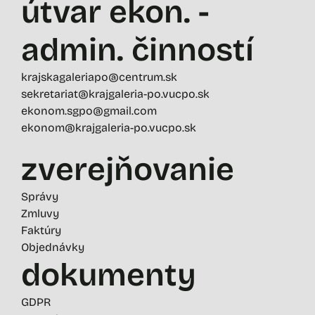
útvar ekon. -
admin. činností
krajskagaleriapo@centrum.sk
sekretariat@krajgaleria-po.vucpo.sk
ekonom.sgpo@gmail.com
ekonom@krajgaleria-po.vucpo.sk
zverejňovanie
Správy
Zmluvy
Faktúry
Objednávky
dokumenty
GDPR