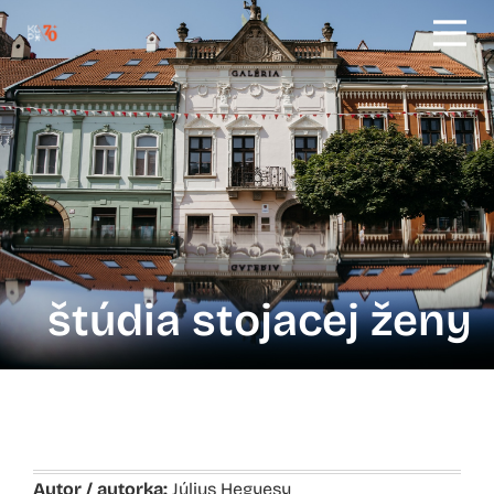
štúdia stojacej ženy
Autor / autorka:
Július Hegyesy