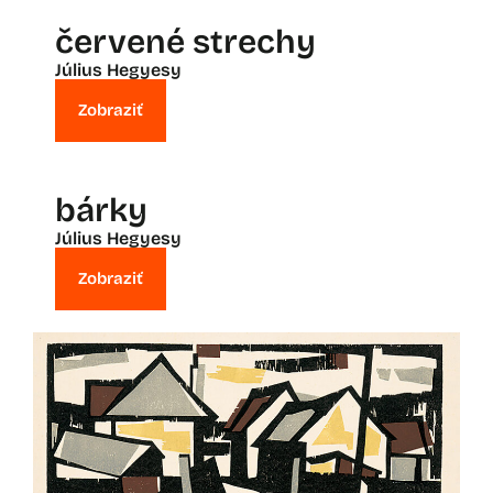
červené strechy
Július Hegyesy
Zobraziť
bárky
Július Hegyesy
Zobraziť