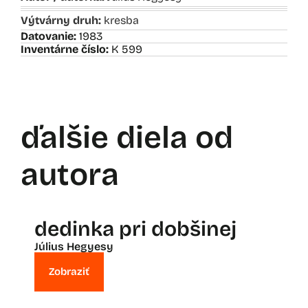
Výtvárny druh:
kresba
Datovanie:
1983
Inventárne číslo:
K 599
ďalšie diela od
autora
dedinka pri dobšinej
Július Hegyesy
Zobraziť