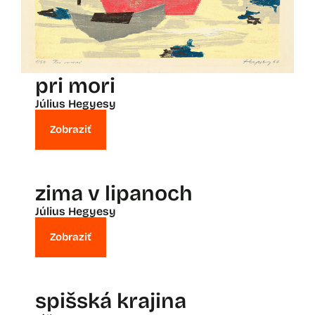
pri mori
Július Hegyesy
Zobraziť
zima v lipanoch
Július Hegyesy
Zobraziť
spišská krajina