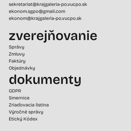
sekretariat@krajgaleria-po.vucpo.sk
ekonom.sgpo@gmail.com
ekonom@krajgaleria-po.vucpo.sk
zverejňovanie
Správy
Zmluvy
Faktúry
Objednávky
dokumenty
GDPR
Smernice
Zriaďovacia listina
Výročné správy
Etický Kódex