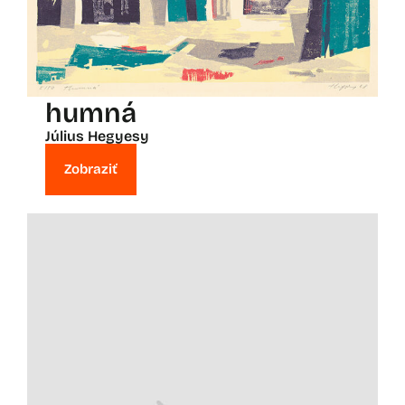
humná
Július Hegyesy
Zobraziť