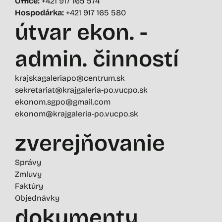
Office:
+421 917 165 574
Hospodárka:
+421 917 165 580
útvar ekon. -
admin. činností
krajskagaleriapo@centrum.sk
sekretariat@krajgaleria-po.vucpo.sk
ekonom.sgpo@gmail.com
ekonom@krajgaleria-po.vucpo.sk
zverejňovanie
Správy
Zmluvy
Faktúry
Objednávky
dokumenty