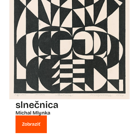
slnečnica
Michal Mlynka
Zobraziť