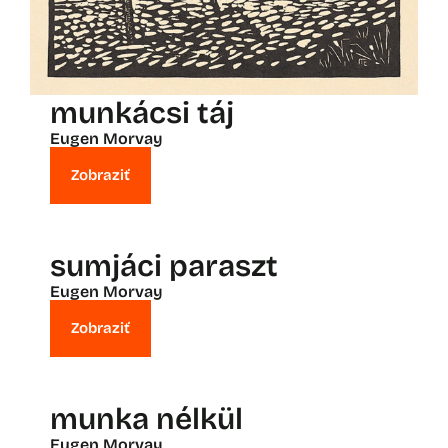
munkácsi táj
Eugen Morvay
Zobraziť
sumjáci paraszt
Eugen Morvay
Zobraziť
munka nélkül
Eugen Morvay