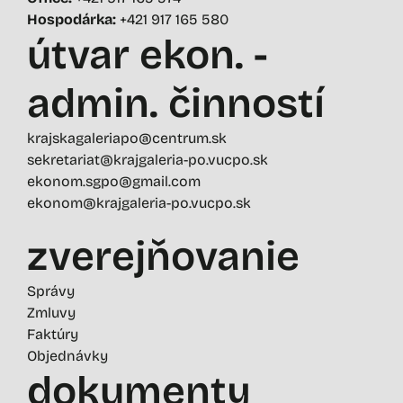
Hospodárka:
+421 917 165 580
útvar ekon. -
admin. činností
krajskagaleriapo@centrum.sk
sekretariat@krajgaleria-po.vucpo.sk
ekonom.sgpo@gmail.com
ekonom@krajgaleria-po.vucpo.sk
zverejňovanie
Správy
Zmluvy
Faktúry
Objednávky
dokumenty