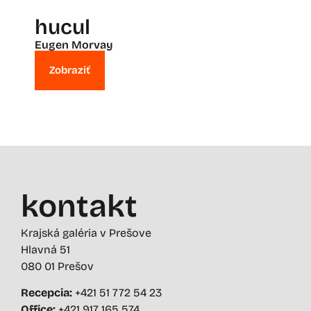
hucul
Eugen Morvay
Zobraziť
kontakt
Krajská galéria v Prešove
Hlavná 51
080 01 Prešov
Recepcia:
+421 51 772 54 23
Office:
+421 917 165 574