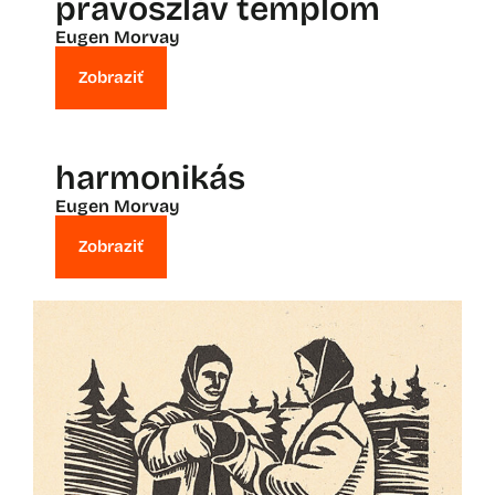
pravoszláv templom
Eugen Morvay
Zobraziť
harmonikás
Eugen Morvay
Zobraziť