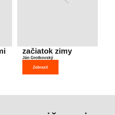
mi
začiatok zimy
Ján Grotkovský
Zobraziť