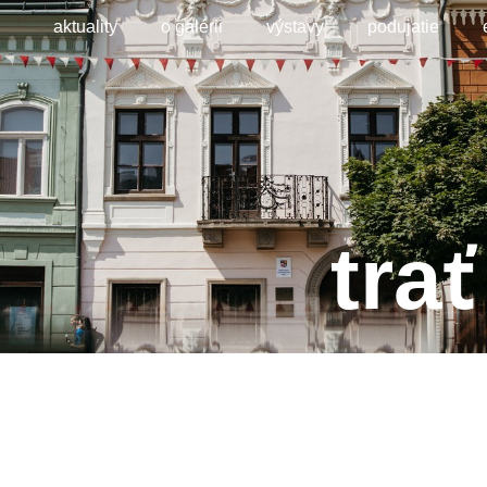
aktuality
o galérii
výstavy
podujatie
tra