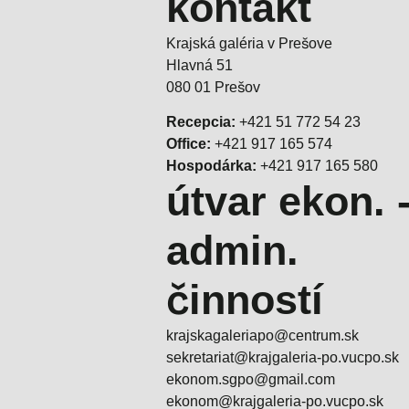
kontakt
Krajská galéria v Prešove
Hlavná 51
080 01 Prešov
Recepcia:
+421 51 772 54 23
Office:
+421 917 165 574
Hospodárka:
+421 917 165 580
útvar ekon. 
admin.
činností
krajskagaleriapo@centrum.sk
sekretariat@krajgaleria-po.vucpo.sk
ekonom.sgpo@gmail.com
ekonom@krajgaleria-po.vucpo.sk