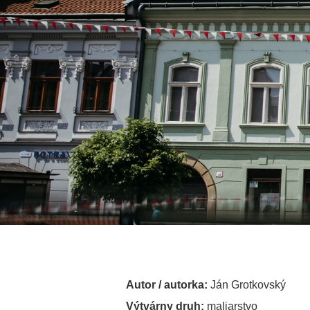
Autor / autorka:
Ján Grotkovský
Výtvárny druh:
maliarstvo