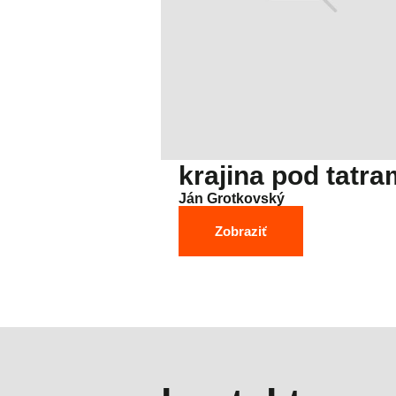
krajina pod tatra
Ján Grotkovský
Zobraziť