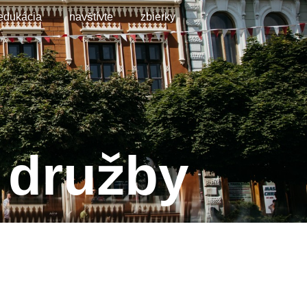
edukácia
navštívte
zbierky
ť družby