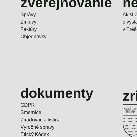
zverejňovanie
ne
Správy
Ak si 
Zmluvy
o výs
Faktúry
v Preš
Objednávky
-
dokumenty
zr
GDPR
Smernice
Zriaďovacia listina
Výročné správy
Etický Kódex