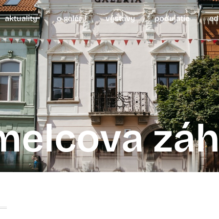
aktuality
o galérii
výstavy
podujatie
ed
elcova záhr