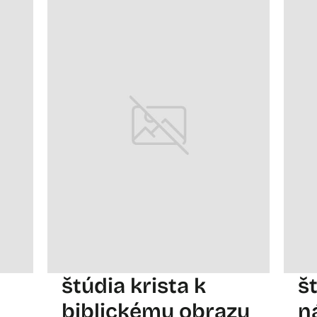
štúdia krista k
š
biblickému obrazu
n