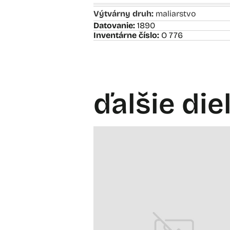
Výtvárny druh:
maliarstvo
Datovanie:
1890
Inventárne číslo:
O 776
ďalšie die