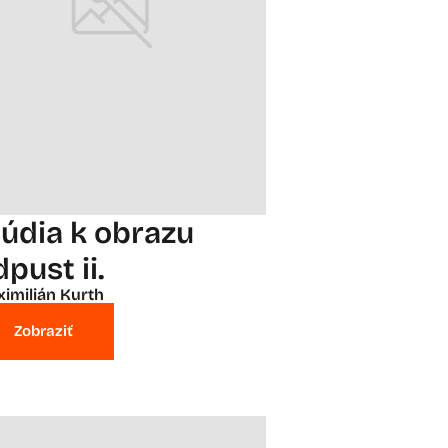
túdia k obrazu
pust ii.
imilián Kurth
Zobraziť