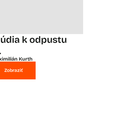
túdia k odpustu
.
imilián Kurth
Zobraziť