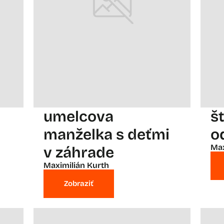
umelcova
š
manželka s deťmi
od
Max
v záhrade
Maximilián Kurth
Zobraziť