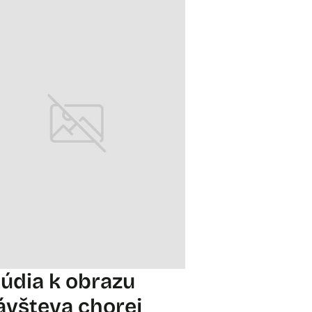
túdia k obrazu
ávšteva chorej