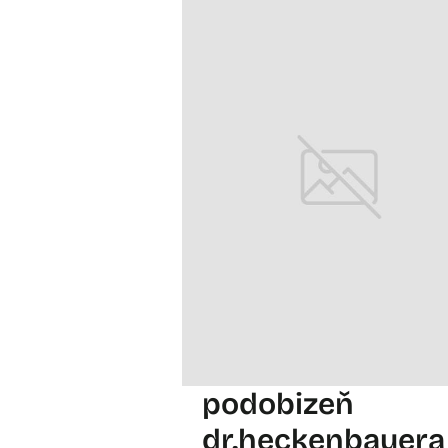
podobizeň
dr.heckenbauera