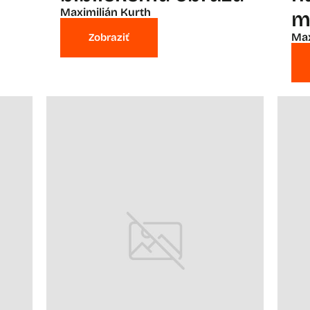
Maximilián Kurth
m
Max
Zobraziť