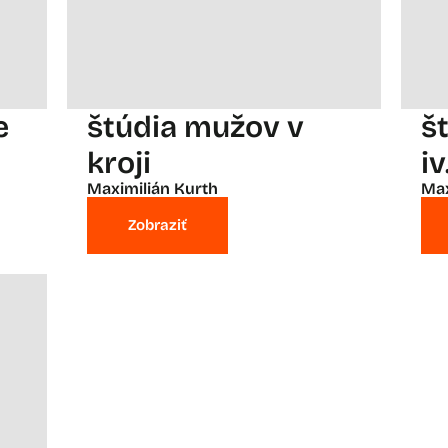
e
štúdia mužov v
š
kroji
iv
Maximilián Kurth
Max
Zobraziť