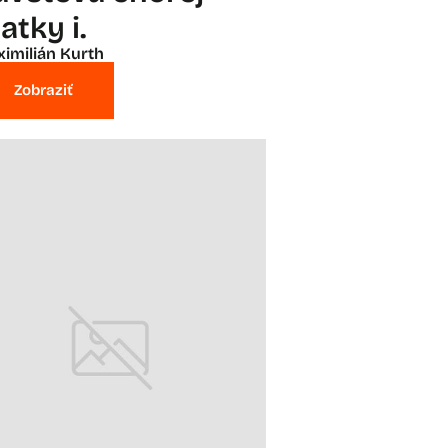
atky i.
imilián Kurth
Zobraziť