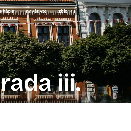
ukácia
navštívte
zbierky
ada iii.