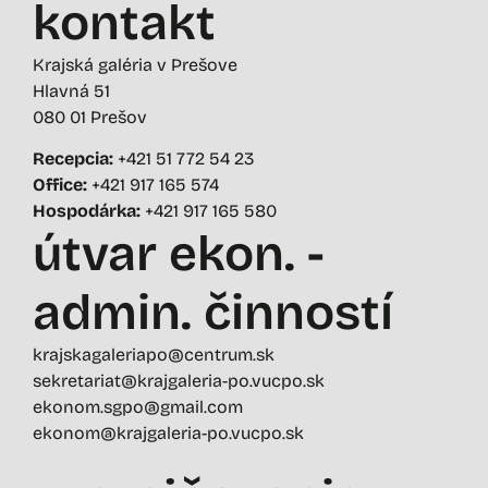
kontakt
Krajská galéria v Prešove
Hlavná 51
080 01 Prešov
Recepcia:
+421 51 772 54 23
Office:
+421 917 165 574
Hospodárka:
+421 917 165 580
útvar ekon. -
admin. činností
krajskagaleriapo@centrum.sk
sekretariat@krajgaleria-po.vucpo.sk
ekonom.sgpo@gmail.com
ekonom@krajgaleria-po.vucpo.sk