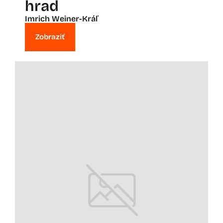
hrad
Imrich Weiner-Kráľ
Zobraziť