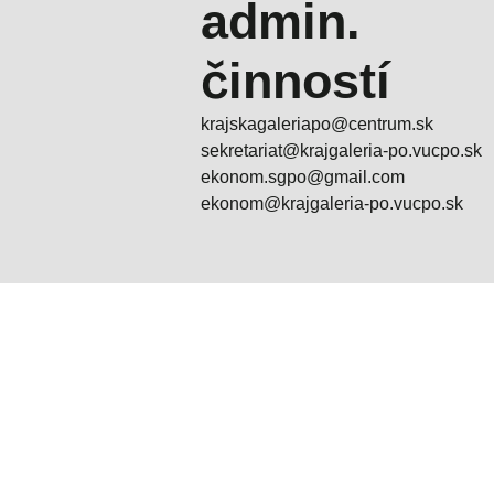
admin.
činností
krajskagaleriapo@centrum.sk
sekretariat@krajgaleria-po.vucpo.sk
ekonom.sgpo@gmail.com
ekonom@krajgaleria-po.vucpo.sk