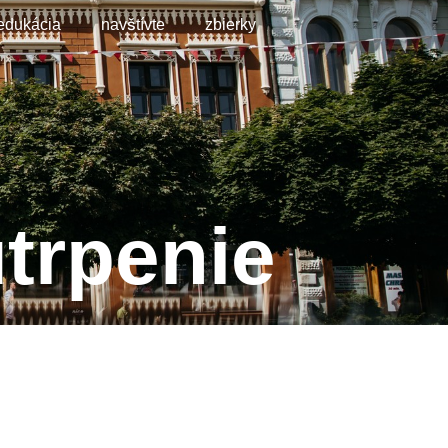
edukácia
navštívte
zbierky
trpenie