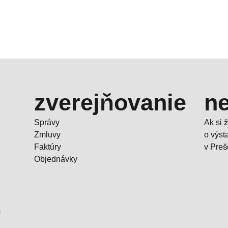
zverejňovanie
ne
Správy
Ak si 
Zmluvy
o výs
Faktúry
v Preš
Objednávky
-