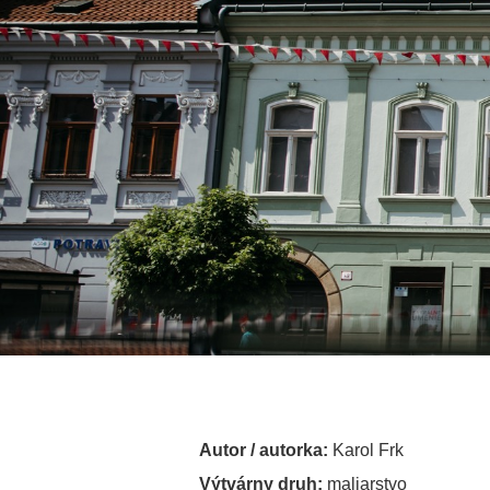
Autor / autorka:
Karol Frk
Výtvárny druh:
maliarstvo