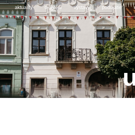
aktuality
o galérii
výstavy
podujatie
u