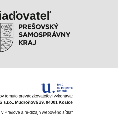
iaďovateľ
v tomuto prevádzkovateľovi vykonáva:
s.r.o., Mudroňová 29, 04001 Košice
e v Prešove a re-dizajn webového sídla“