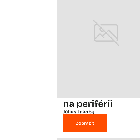
na periférii
Július Jakoby
Zobraziť