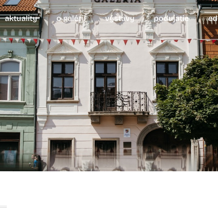
aktuality
o galérii
výstavy
podujatie
ed