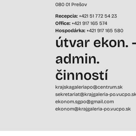
080 01 Prešov
Recepcia:
+421 51 772 54 23
Office:
+421 917 165 574
Hospodárka:
+421 917 165 580
útvar ekon. 
admin.
činností
krajskagaleriapo@centrum.sk
sekretariat@krajgaleria-po.vucpo.s
ekonom.sgpo@gmail.com
ekonom@krajgaleria-po.vucpo.sk