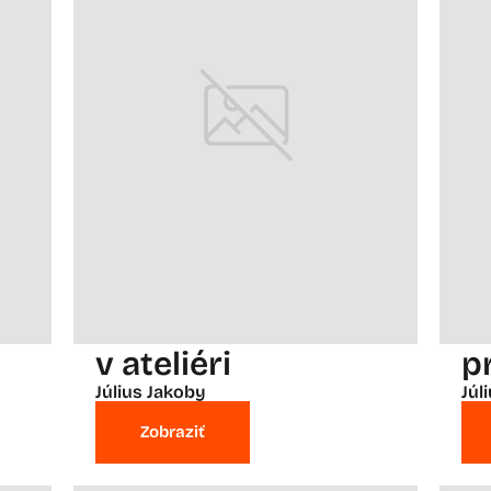
v ateliéri
p
Július Jakoby
Júl
Zobraziť