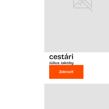
cestári
Július Jakoby
Zobraziť