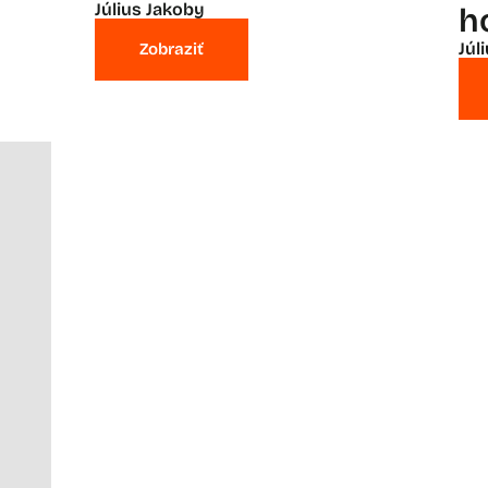
Július Jakoby
h
Júl
Zobraziť