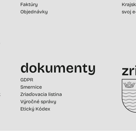
Faktúry
Krajsk
Objednávky
svoj e
-
dokumenty
zr
GDPR
Smernice
k
Zriaďovacia listina
Výročné správy
Etický Kódex