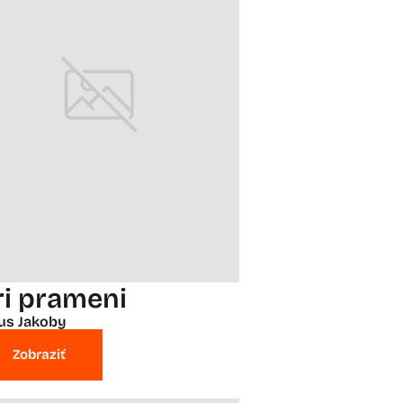
ri prameni
ius Jakoby
Zobraziť