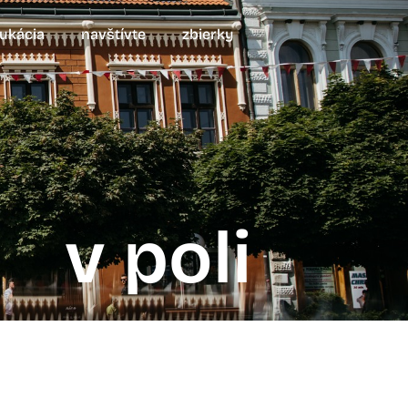
ukácia
navštívte
zbierky
v poli