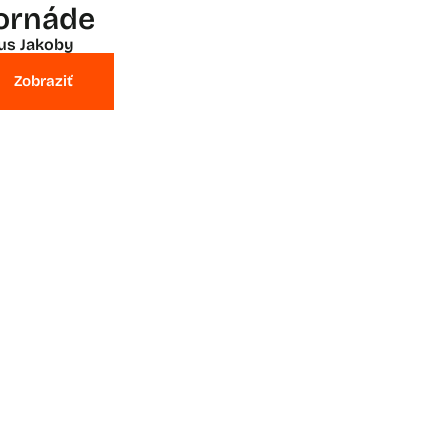
ornáde
ius Jakoby
Zobraziť