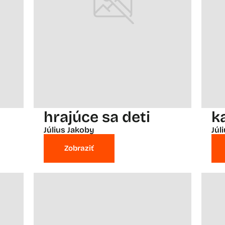
hrajúce sa deti
k
Július Jakoby
Júl
Zobraziť