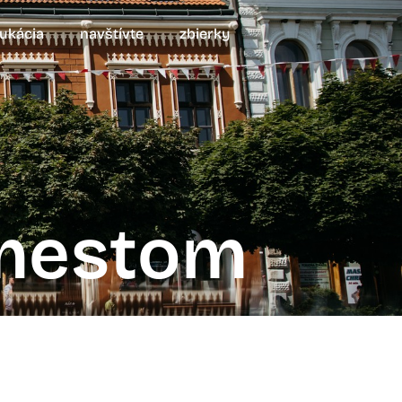
ukácia
navštívte
zbierky
 mestom