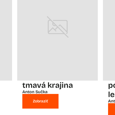
tmavá krajina
p
Anton Sučka
l
Ant
Zobraziť