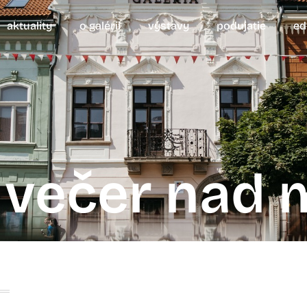
aktuality
o galérii
výstavy
podujatie
ed
večer nad