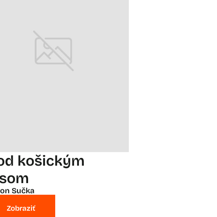
od košickým
esom
on Sučka
Zobraziť