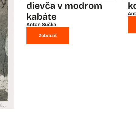
dievča v modrom
k
Ant
kabáte
Anton Sučka
Zobraziť