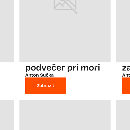
podvečer pri mori
z
Anton Sučka
Ant
Zobraziť