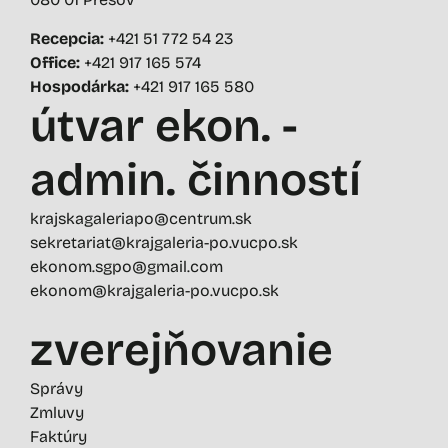
Recepcia:
+421 51 772 54 23
Office:
+421 917 165 574
Hospodárka:
+421 917 165 580
útvar ekon. -
admin. činností
krajskagaleriapo@centrum.sk
sekretariat@krajgaleria-po.vucpo.sk
ekonom.sgpo@gmail.com
ekonom@krajgaleria-po.vucpo.sk
zverejňovanie
Správy
Zmluvy
Faktúry