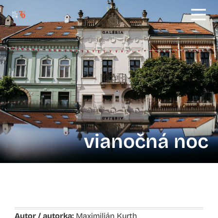
vianočná noc
Autor / autorka:
Maximilián Kurth