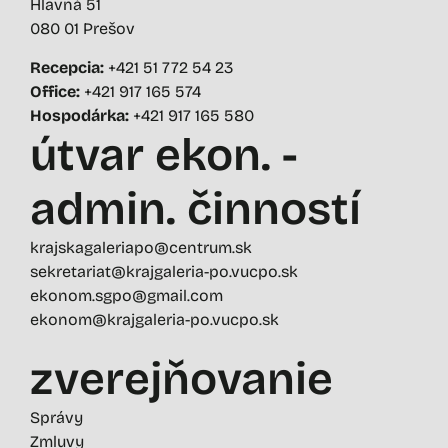
Hlavná 51
080 01 Prešov
Recepcia:
+421 51 772 54 23
Office:
+421 917 165 574
Hospodárka:
+421 917 165 580
útvar ekon. -
admin. činností
krajskagaleriapo@centrum.sk
sekretariat@krajgaleria-po.vucpo.sk
ekonom.sgpo@gmail.com
ekonom@krajgaleria-po.vucpo.sk
zverejňovanie
Správy
Zmluvy