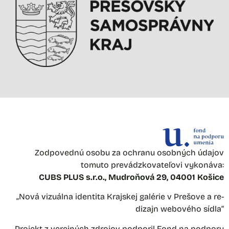
Zodpovednú osobu za ochranu osobných údajov
tomuto prevádzkovateľovi vykonáva:
CUBS PLUS s.r.o., Mudroňová 29, 04001 Košice
„Nová vizuálna identita Krajskej galérie v Prešove a re-
dizajn webového sídla“
Projekt z verejných zdrojov podporil Fond na podporu