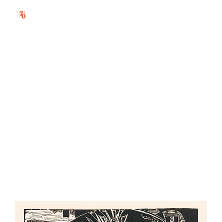
výzva hôr