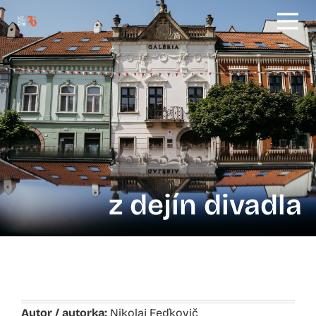
z dejín divadla
Autor / autorka:
Nikolaj Feďkovič