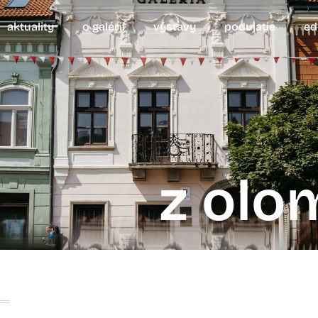
aktuality
o galérii
výstavy
podujatie
ed
z olo