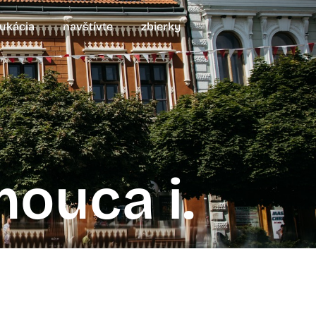
ukácia
navštívte
zbierky
mouca i.