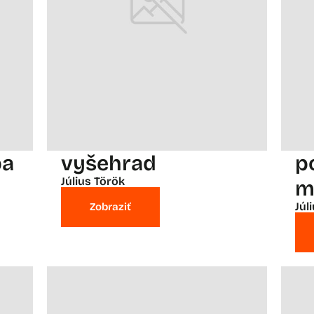
ba
vyšehrad
p
Július Török
m
Júl
Zobraziť