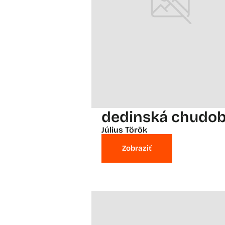
dedinská chudo
Július Török
Zobraziť