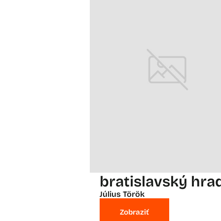
bratislavský hra
Július Török
Zobraziť