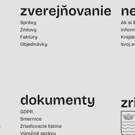
zverejňovanie
ne
Správy
Ak si 
Zmluvy
inform
Faktúry
Krajsk
Objednávky
svoj e
-
dokumenty
zr
GDPR
Smernice
k
Zriaďovacia listina
Výročné správy