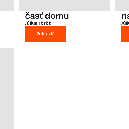
časť domu
n
Július Török
Júl
Zobraziť