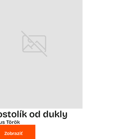
ostolík od dukly
ius Török
Zobraziť