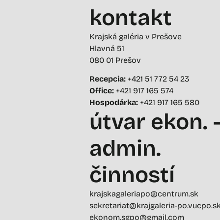
kontakt
Krajská galéria v Prešove
Hlavná 51
080 01 Prešov
Recepcia:
+421 51 772 54 23
Office:
+421 917 165 574
Hospodárka:
+421 917 165 580
útvar ekon. 
admin.
činností
krajskagaleriapo@centrum.sk
sekretariat@krajgaleria-po.vucpo.s
ekonom.sgpo@gmail.com