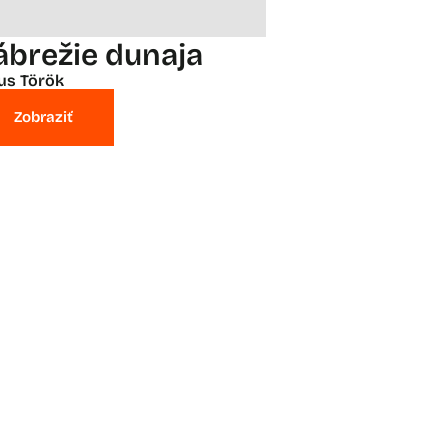
ábrežie dunaja
ius Török
Zobraziť