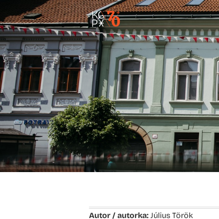
Autor / autorka:
Július Török