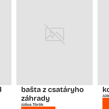
d
bašta z csatáryho
k
Júl
záhrady
Július Török