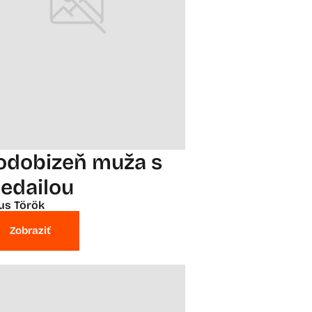
odobizeň muža s
edailou
ius Török
Zobraziť