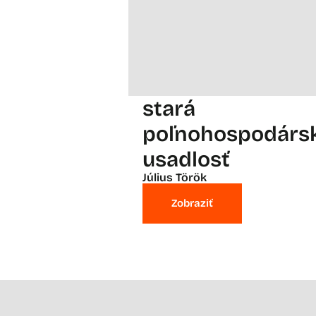
stará
poľnohospodárs
usadlosť
Július Török
Zobraziť