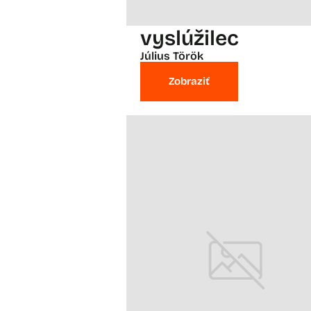
vyslúžilec
Július Török
Zobraziť