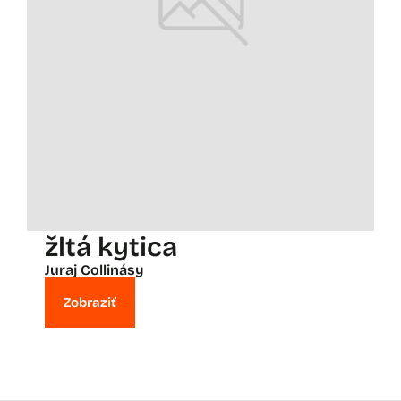
žltá kytica
Juraj Collinásy
Zobraziť