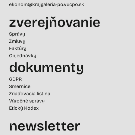
ekonom@krajgaleria-po.vucpo.sk
zverejňovanie
Správy
Zmluvy
Faktúry
Objednávky
dokumenty
GDPR
Smernice
Zriaďovacia listina
Výročné správy
Etický Kódex
newsletter