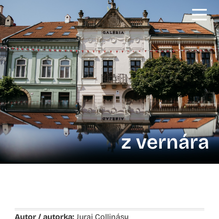
z vernára
Autor / autorka:
Juraj Collinásy