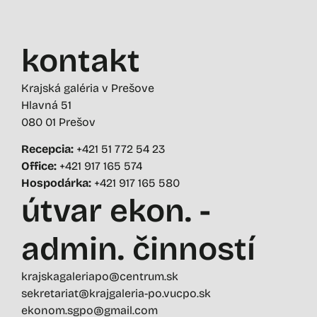
kontakt
Krajská galéria v Prešove
Hlavná 51
080 01 Prešov
Recepcia:
+421 51 772 54 23
Office:
+421 917 165 574
Hospodárka:
+421 917 165 580
útvar ekon. -
admin. činností
krajskagaleriapo@centrum.sk
sekretariat@krajgaleria-po.vucpo.sk
ekonom.sgpo@gmail.com