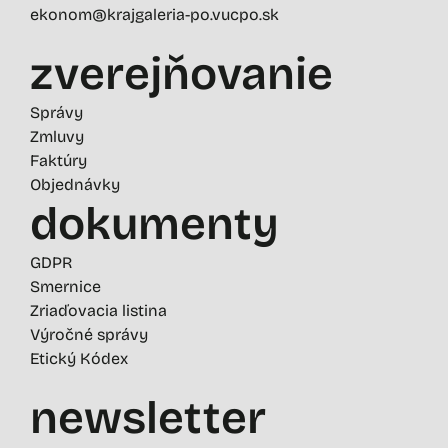
ekonom@krajgaleria-po.vucpo.sk
zverejňovanie
Správy
Zmluvy
Faktúry
Objednávky
dokumenty
GDPR
Smernice
Zriaďovacia listina
Výročné správy
Etický Kódex
newsletter