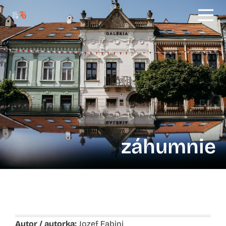
záhumnie
Autor / autorka:
Jozef Fabini