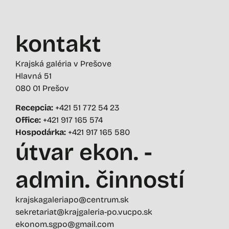
kontakt
Krajská galéria v Prešove
Hlavná 51
080 01 Prešov
Recepcia:
+421 51 772 54 23
Office:
+421 917 165 574
Hospodárka:
+421 917 165 580
útvar ekon. -
admin. činností
krajskagaleriapo@centrum.sk
sekretariat@krajgaleria-po.vucpo.sk
ekonom.sgpo@gmail.com