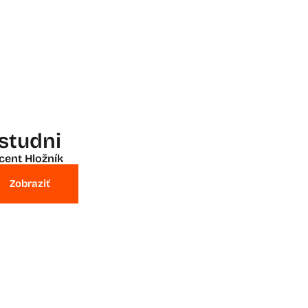
 studni
cent Hložník
Zobraziť