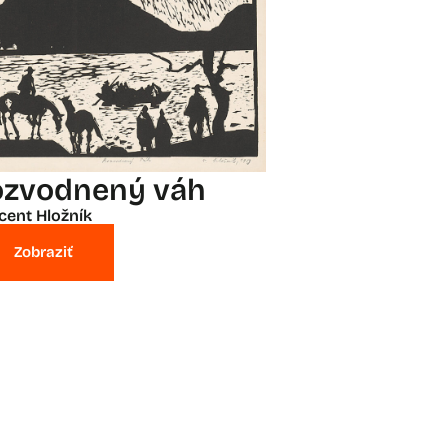
ozvodnený váh
cent Hložník
Zobraziť