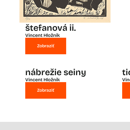
štefanová ii.
Vincent Hložník
Zobraziť
nábrežie seiny
t
Vincent Hložník
Vin
Zobraziť