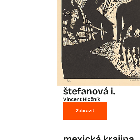
štefanová i.
Vincent Hložník
Zobraziť
mexická krajina