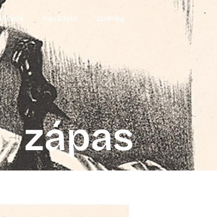
ukácia
navštívte
zbierky
zápas