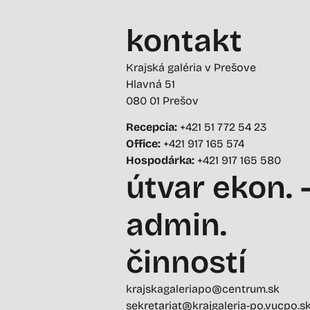
kontakt
Krajská galéria v Prešove
Hlavná 51
080 01 Prešov
Recepcia:
+421 51 772 54 23
Office:
+421 917 165 574
Hospodárka:
+421 917 165 580
útvar ekon. 
admin.
činností
krajskagaleriapo@centrum.sk
sekretariat@krajgaleria-po.vucpo.s