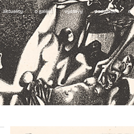
aktuality
o galérii
výstavy
podujatie
ed