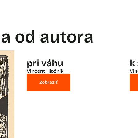
la od autora
pri váhu
k
Vincent Hložník
Vin
Zobraziť