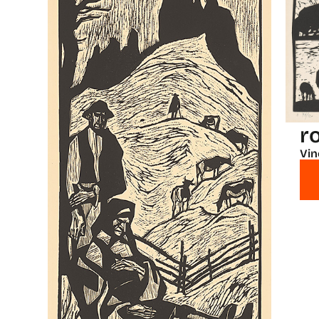
r
Vin