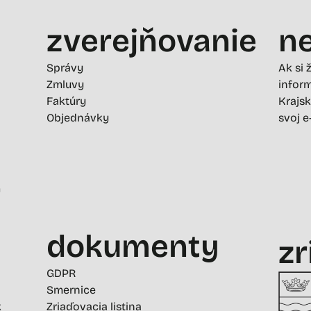
zverejňovanie
ne
Správy
Ak si 
Zmluvy
inform
Faktúry
Krajsk
Objednávky
svoj e
-
dokumenty
zr
GDPR
Smernice
k
Zriaďovacia listina