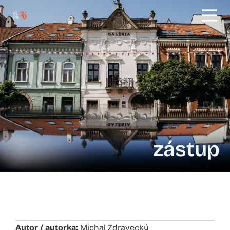
zástup
Autor / autorka:
Michal Zdravecký