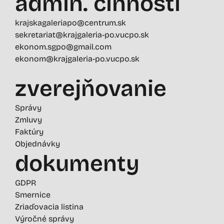
admin. činností
krajskagaleriapo@centrum.sk
sekretariat@krajgaleria-po.vucpo.sk
ekonom.sgpo@gmail.com
ekonom@krajgaleria-po.vucpo.sk
zverejňovanie
Správy
Zmluvy
Faktúry
Objednávky
dokumenty
GDPR
Smernice
Zriaďovacia listina
Výročné správy