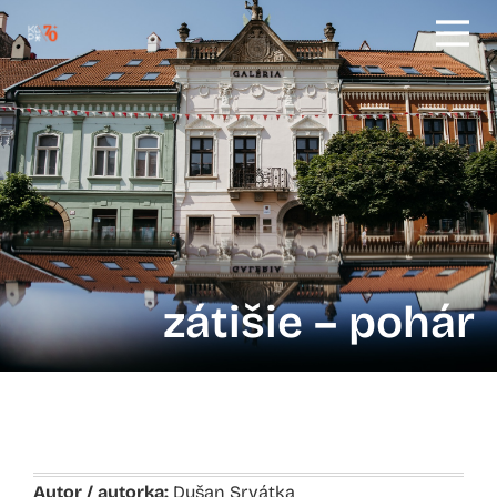
zátišie – pohár
Autor / autorka:
Dušan Srvátka