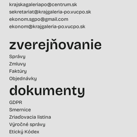
krajskagaleriapo@centrum.sk
sekretariat@krajgaleria-po.vucpo.sk
ekonom.sgpo@gmail.com
ekonom@krajgaleria-po.vucpo.sk
zverejňovanie
Správy
Zmluvy
Faktúry
Objednávky
dokumenty
GDPR
Smernice
Zriaďovacia listina
Výročné správy
Etický Kódex