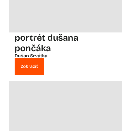
portrét dušana
pončáka
Dušan Srvátka
Zobraziť