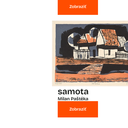
Zobraziť
samota
Milan Paštéka
Zobraziť