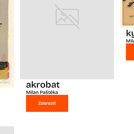
k
Mil
akrobat
Milan Paštéka
Zobraziť