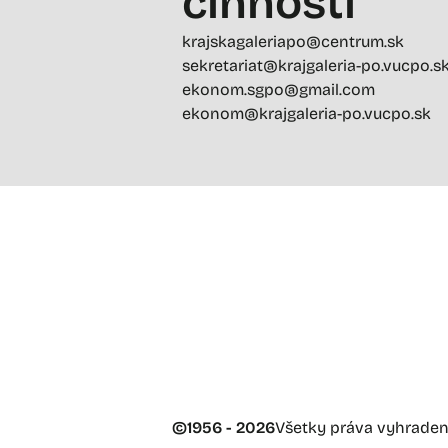
činností
krajskagaleriapo@centrum.sk
sekretariat@krajgaleria-po.vucpo.s
ekonom.sgpo@gmail.com
ekonom@krajgaleria-po.vucpo.sk
©
1956 - 2026
Všetky práva vyhrade