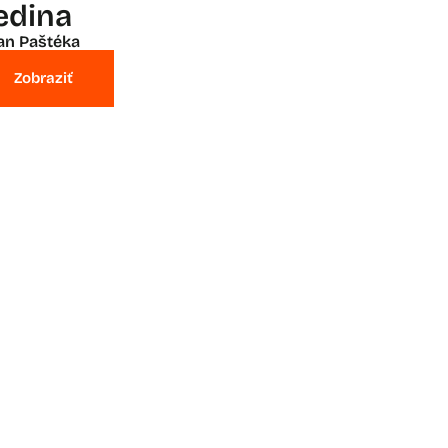
edina
an Paštéka
Zobraziť