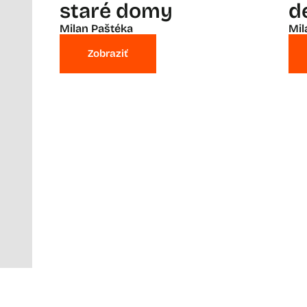
staré domy
d
Milan Paštéka
Mil
Zobraziť