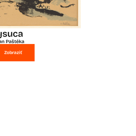
ysuca
an Paštéka
Zobraziť