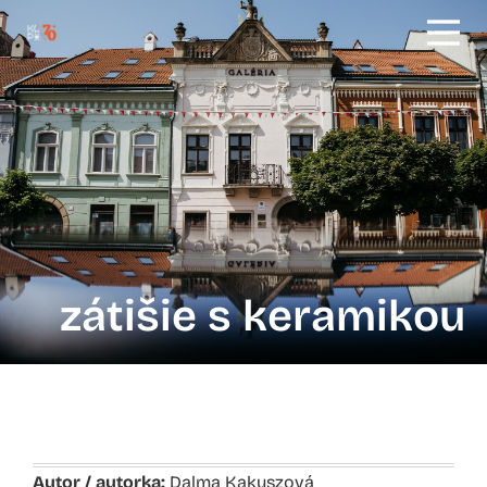
zátišie s keramikou
Autor / autorka:
Dalma Kakuszová