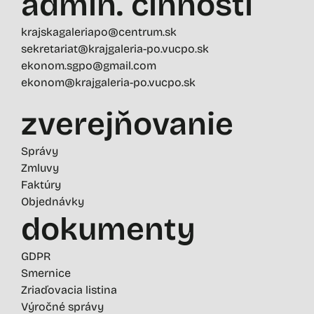
admin. činností
krajskagaleriapo@centrum.sk
sekretariat@krajgaleria-po.vucpo.sk
ekonom.sgpo@gmail.com
ekonom@krajgaleria-po.vucpo.sk
zverejňovanie
Správy
Zmluvy
Faktúry
Objednávky
dokumenty
GDPR
Smernice
Zriaďovacia listina
Výročné správy