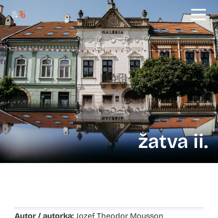
žatva ii.
Autor / autorka:
Jozef Theodor Mousson