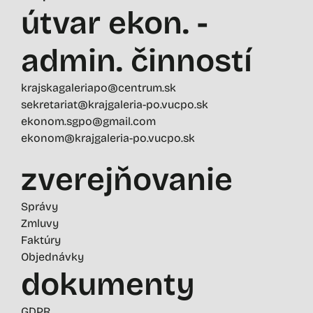
útvar ekon. -
admin. činností
krajskagaleriapo@centrum.sk
sekretariat@krajgaleria-po.vucpo.sk
ekonom.sgpo@gmail.com
ekonom@krajgaleria-po.vucpo.sk
zverejňovanie
Správy
Zmluvy
Faktúry
Objednávky
dokumenty
GDPR