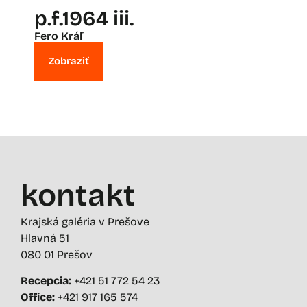
p.f.1964 iii.
Fero Kráľ
Zobraziť
kontakt
Krajská galéria v Prešove
Hlavná 51
080 01 Prešov
Recepcia:
+421 51 772 54 23
Office:
+421 917 165 574