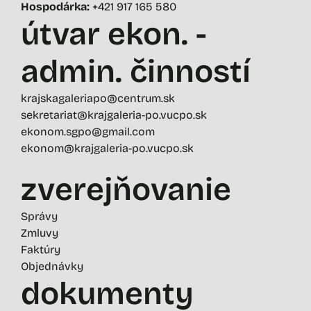
Hospodárka:
+421 917 165 580
útvar ekon. -
admin. činností
krajskagaleriapo@centrum.sk
sekretariat@krajgaleria-po.vucpo.sk
ekonom.sgpo@gmail.com
ekonom@krajgaleria-po.vucpo.sk
zverejňovanie
Správy
Zmluvy
Faktúry
Objednávky
dokumenty