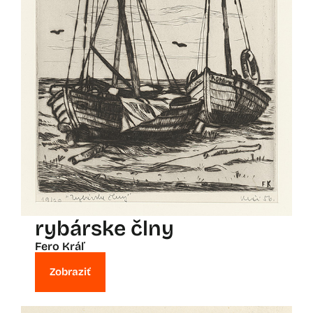
rybárske člny
Fero Kráľ
Zobraziť