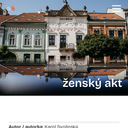
ženský akt
Autor / autorka:
Karol Svolinský