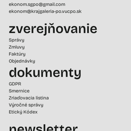
ekonom.sgpo@gmail.com
ekonom@krajgaleria-po.vucpo.sk
zverejňovanie
Správy
Zmluvy
Faktúry
Objednávky
dokumenty
GDPR
Smernice
Zriaďovacia listina
Výročné správy
Etický Kódex
newsletter