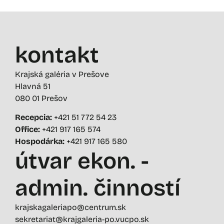
kontakt
Krajská galéria v Prešove
Hlavná 51
080 01 Prešov
Recepcia:
+421 51 772 54 23
Office:
+421 917 165 574
Hospodárka:
+421 917 165 580
útvar ekon. -
admin. činností
krajskagaleriapo@centrum.sk
sekretariat@krajgaleria-po.vucpo.sk