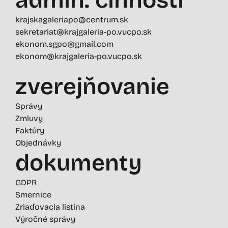
krajskagaleriapo@centrum.sk
sekretariat@krajgaleria-po.vucpo.sk
ekonom.sgpo@gmail.com
ekonom@krajgaleria-po.vucpo.sk
zverejňovanie
Správy
Zmluvy
Faktúry
Objednávky
dokumenty
GDPR
Smernice
Zriaďovacia listina
Výročné správy