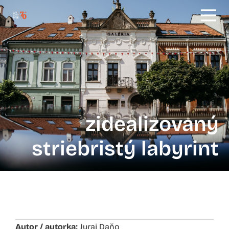
zidealizovaný
striebristý labyrint
Autor / autorka:
Juraj Daňo